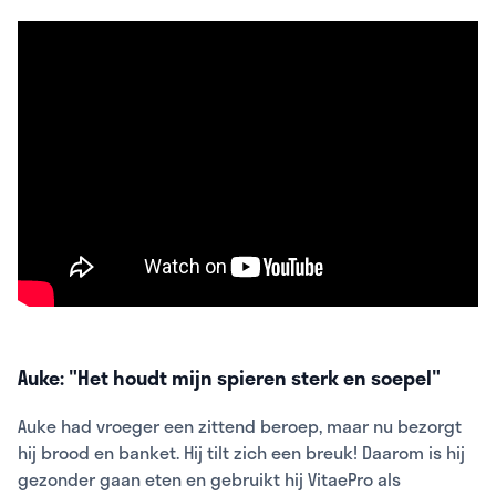
Auke: "Het houdt mijn spieren sterk en soepel"
Auke had vroeger een zittend beroep, maar nu bezorgt
hij brood en banket. Hij tilt zich een breuk! Daarom is hij
gezonder gaan eten en gebruikt hij VitaePro als