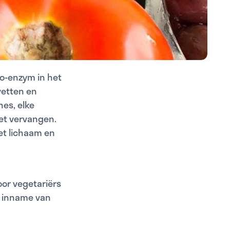
co-enzym in het
vetten en
nes, elke
iet vervangen.
et lichaam en
oor vegetariërs
e inname van