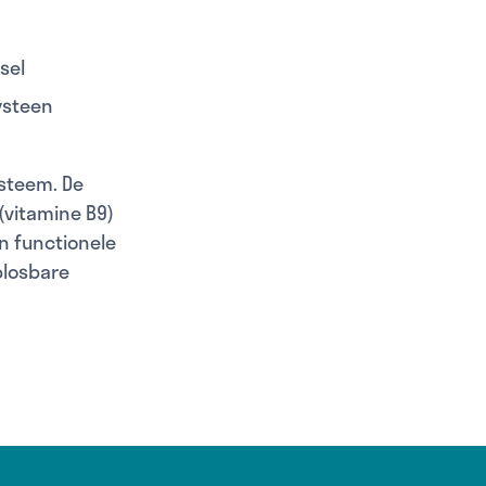
sel
ysteen
ysteem. De
(vitamine B9)
en functionele
plosbare