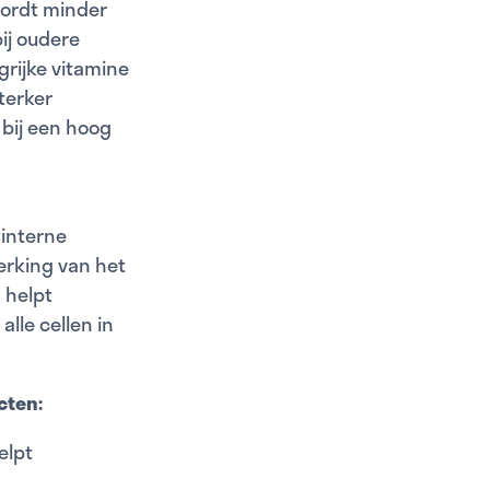
wordt minder
ij oudere
grijke vitamine
terker
 bij een hoog
 interne
erking van het
 helpt
lle cellen in
cten:
elpt