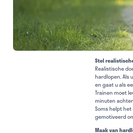
Stel realistisc
Realistische do
hardlopen. Als u
en gaat u als e
Trainen moet le
minuten achter 
Soms helpt het o
gemotiveerd om
Maak van hardl