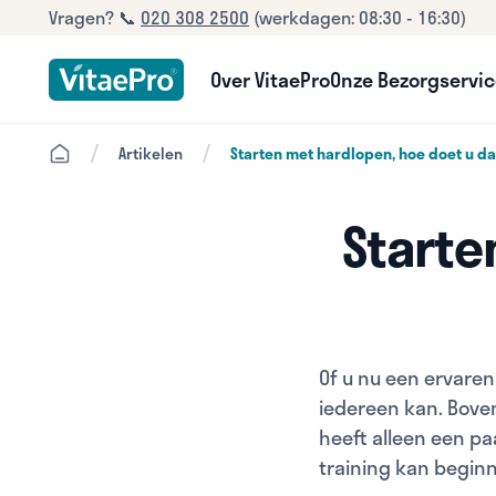
Vragen? 📞
020 308 2500
(werkdagen: 08:30 - 16:30)
Over VitaePro
Onze Bezorgservi
/
/
Artikelen
Starten met hardlopen, hoe doet u da
Starte
Of u nu een ervare
iedereen kan. Boven
heeft alleen een p
training kan beginn