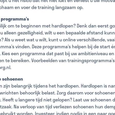
oopt u het risico dat het niet lukt en verliest u uw motiva
ichaam en voer de training langzaam op.
ne programma’s
ilijk om te beginnen met hardlopen? Denk dan eerst go
 u alleen gezelligheid, wilt u een bepaalde afstand kunn
? Als u weet wat u wilt, kunt u online verschillende, vaa
mma’s vinden. Deze programma’s helpen bij de start én
. Kies een programma dat past bij uw ambitieniveau en
en te bereiken. Voorbeelden van trainingsprogramma’s 
rg.nl.
e schoenen
zijn belangrijk tijdens het hardlopen. Hardlopen is na
ewrichten behoorlijk belast. Zorg daarom voor schoene
Heeft u langere tijd niet gelopen? Laat uw schoenen 
tzaak. Na verloop van tijd verliezen schoenen hun de
 gebruikt worden. Investeer, indien nodig in een paar g