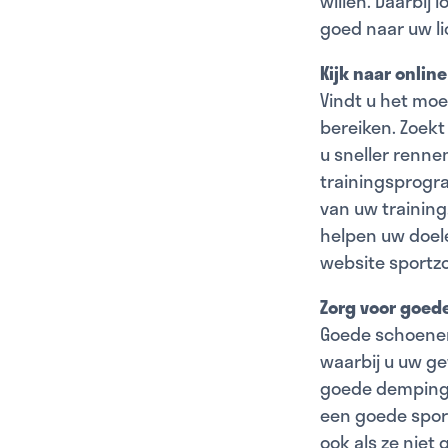
willen. Daarbij l
goed naar uw l
Kijk naar onli
Vindt u het moe
bereiken. Zoekt
u sneller rennen
trainingsprogra
van uw training
helpen uw doel
website sportzo
Zorg voor goed
Goede schoenen 
waarbij u uw g
goede demping. 
een goede spor
ook als ze niet