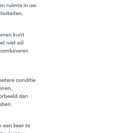
en ruimte in uw
iviteiten.
samen kunt
t niet wil
 combineren
 betere conditie
onen,
oorbeeld dan
bben.
n een keer te