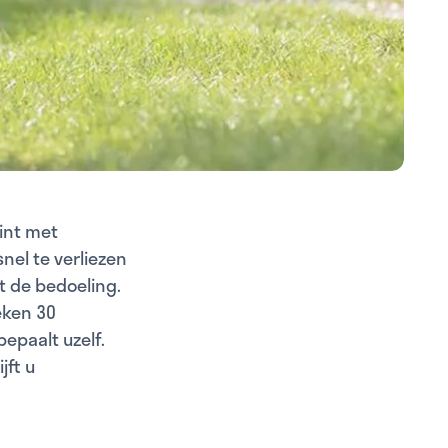
gint met
snel te verliezen
t de bedoeling.
eken 30
epaalt uzelf.
jft u