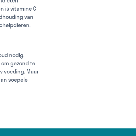
nd eten
n is vitamine C
andhouding van
schelpdieren,
oud nodig.
t om gezond te
w voeding. Maar
aan soepele