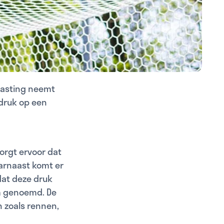
lasting neemt
 druk op een
orgt ervoor dat
arnaast komt er
dat deze druk
m genoemd. De
 zoals rennen,