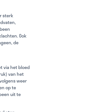
r sterk
edvaten,
kbeen
klachten. Ook
ageen, de
 via het bloed
ruk) van het
rvolgens weer
en op te
een uit te