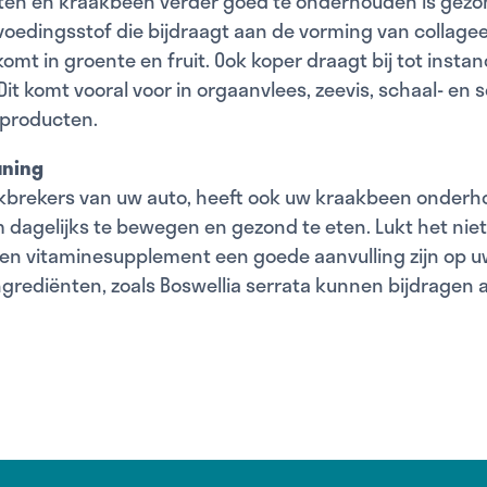
en en kraakbeen verder goed te onderhouden is gezo
 voedingsstof die bijdraagt aan de vorming van collagee
komt in groente en fruit. Ook koper draagt bij tot inst
it komt vooral voor in orgaanvlees, zeevis, schaal- en 
producten.
uning
okbrekers van uw auto, heeft ook uw kraakbeen onderh
 dagelijks te bewegen en gezond te eten. Lukt het nie
een vitaminesupplement een goede aanvulling zijn op u
ingrediënten, zoals
Boswellia serrata kunnen bijdragen 