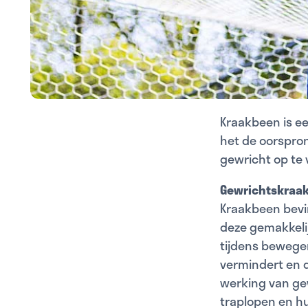
Kraakbeen is e
het de oorspron
gewricht op te
Gewrichtskraa
Kraakbeen bevin
deze gemakkelij
tijdens bewegen
vermindert en 
werking van ge
traplopen en h