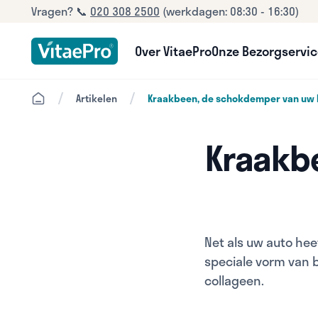
Vragen? 📞
020 308 2500
(werkdagen: 08:30 - 16:30)
Over VitaePro
Onze Bezorgservi
/
/
Artikelen
Kraakbeen, de schokdemper van uw 
Kraakb
Net als uw auto he
speciale vorm van b
collageen.