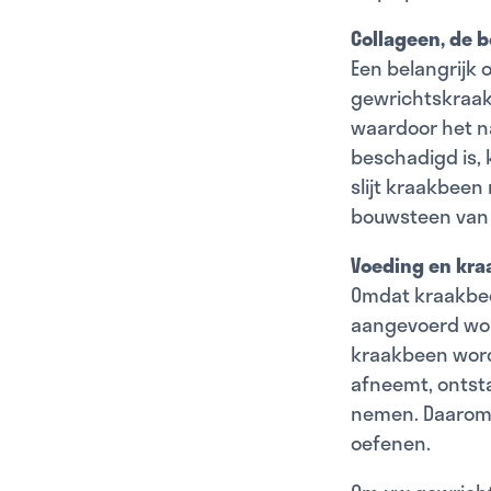
Collageen, de 
Een belangrijk 
gewrichtskraak
waardoor het n
beschadigd is, 
slijt kraakbee
bouwsteen van 
Voeding en kr
Omdat kraakbee
aangevoerd word
kraakbeen word
afneemt, ontsta
nemen. Daarom 
oefenen.