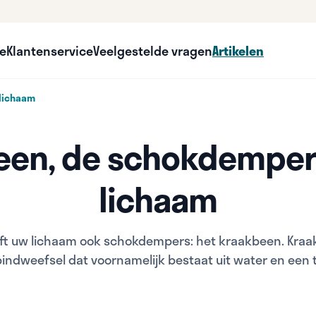
ce
Klantenservice
Veelgestelde vragen
Artikelen
lichaam
een, de schokdemper
lichaam
eft uw lichaam ook schokdempers: het kraakbeen. Kraa
indweefsel dat voornamelijk bestaat uit water en een 