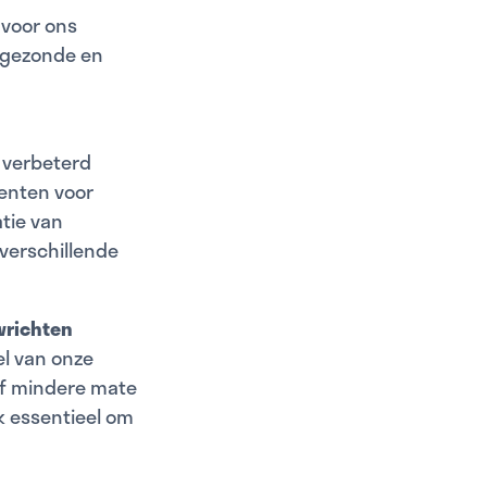
 voor ons
r gezonde en
n verbeterd
menten voor
tie van
verschillende
wrichten
el van onze
 of mindere mate
k essentieel om