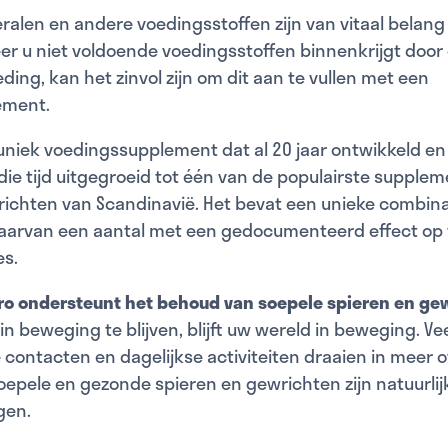
ralen en andere voedingsstoffen zijn van vitaal belang
er u niet voldoende voedingsstoffen binnenkrijgt doo
ding, kan het zinvol zijn om dit aan te vullen met een
ement.
 uniek voedingssupplement dat al 20 jaar ontwikkeld e
n die tijd uitgegroeid tot één van de populairste supple
richten van Scandinavië. Het bevat een unieke combina
aarvan een aantal met een gedocumenteerd effect op 
es.
Pro ondersteunt het behoud van soepele spieren en ge
 in beweging te blijven, blijft uw wereld in beweging. Ve
e contacten en dagelijkse activiteiten draaien in meer
pele en gezonde spieren en gewrichten zijn natuurlij
gen.