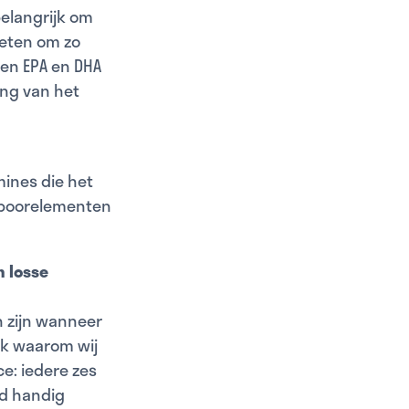
belangrijk om
 eten om zo
ren EPA en DHA
ng van het
mines die het
spoorelementen
n losse
n zijn wanneer
ook waarom wij
e: iedere zes
d handig