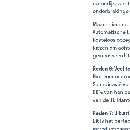
natuurlijk, wan
onderbrekingen 
Maar… niemand 
Automatische Be
kosteloos opzeg
kiezen om achte
geïncasseerd, t
Reden 6: Veel t
Niet voor niets
Scandinavië voo
86% van hen gee
van de 10 klant
Reden 7: U kunt
Dit is het perf
introductieaanb