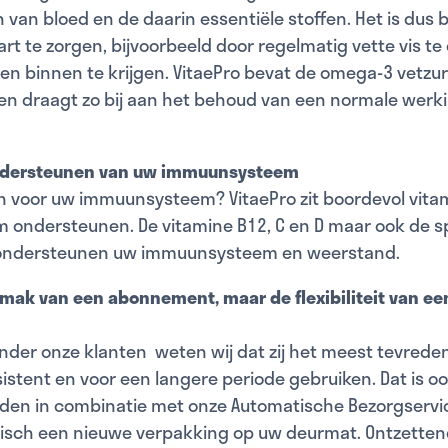
van bloed en de daarin essentiële stoffen. Het is dus 
rt te zorgen, bijvoorbeeld door regelmatig vette vis te
n binnen te krijgen. VitaePro bevat de omega-3 vetzu
en draagt zo bij aan het behoud van een
normale werki
ondersteunen van uw immuunsysteem
en voor uw immuunsysteem? VitaePro zit boordevol vita
ondersteunen. De vitamine B12, C en D maar ook de 
k ondersteunen uw immuunsysteem en weerstand.
mak van een abonnement, maar de flexibiliteit van ee
onder onze klanten
weten wij dat zij het meest tevrede
nsistent en voor een langere periode gebruiken. Dat is 
den in combinatie met onze Automatische Bezorgservic
sch een nieuwe verpakking op uw deurmat. Ontzetten