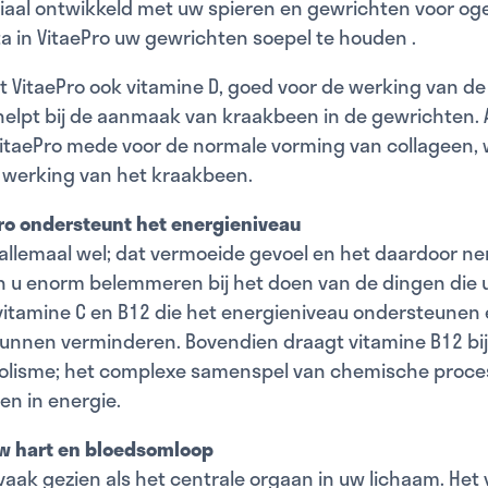
ciaal ontwikkeld met uw spieren en gewrichten voor oge
ta in VitaePro uw
gewrichten soepel te houden
.
 VitaePro ook vitamine D, goed voor de werking van de
lpt bij de aanmaak van kraakbeen in de gewrichten. Al
VitaePro mede voor de normale vorming van collageen,
e werking van het kraakbeen.
Pro ondersteunt het energieniveau
llemaal wel; dat vermoeide gevoel en het daardoor ner
 u enorm belemmeren bij het doen van de dingen die u 
vitamine C en B12 die het energieniveau ondersteunen
unnen verminderen. Bovendien draagt vitamine B12 bi
lisme; het complexe samenspel van chemische proce
en in energie.
uw hart en bloedsomloop
vaak gezien als het centrale orgaan in uw lichaam. Het v