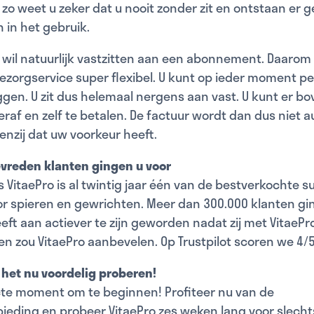
t zo weet u zeker dat u nooit zonder zit en ontstaan er 
in het gebruik.
wil natuurlijk vastzitten aan een abonnement. Daarom 
zorgservice super flexibel. U kunt op ieder moment pe
gen. U zit dus helemaal nergens aan vast. U kunt er b
raf en zelf te betalen. De factuur wordt dan dus niet 
enzij dat uw voorkeur heeft.
evreden klanten gingen u voor
 is VitaePro is al twintig jaar één van de bestverkochte
r spieren en gewrichten. Meer dan 300.000 klanten gin
ft aan actiever te zijn geworden nadat zij met VitaePro
en zou VitaePro aanbevelen. Op Trustpilot scoren we 4/5
 het nu voordelig proberen!
ecte moment om te beginnen! Profiteer nu van de
ieding en probeer VitaePro zes weken lang voor slechts