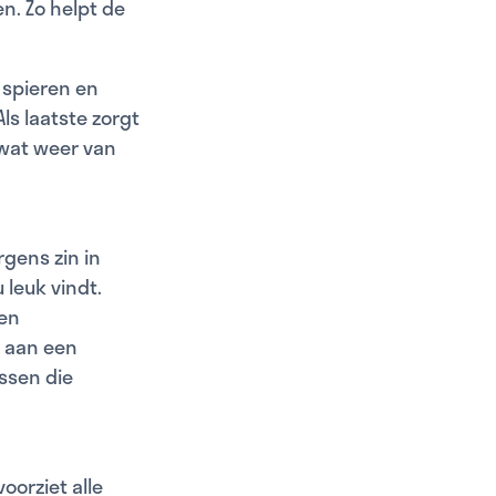
n. Zo helpt de
 spieren en
s laatste zorgt
 wat weer van
gens zin in
leuk vindt.
 en
j aan een
ssen die
oorziet alle