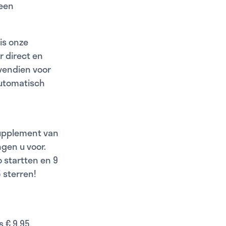
geen
is onze
r direct en
ovendien voor
automatisch
 supplement van
gen u voor.
 startten en 9
 sterren!
 € 9,95.