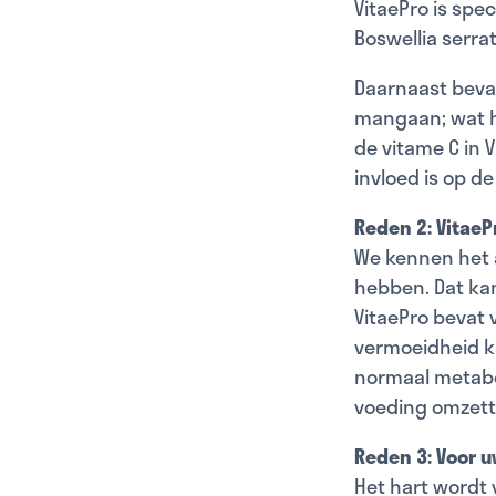
VitaePro is spe
Boswellia serra
Daarnaast bevat
mangaan; wat he
de vitame C in 
invloed is op d
Reden 2: Vitae
We kennen het a
hebben. Dat kan
VitaePro bevat 
vermoeidheid k
normaal metabo
voeding omzett
Reden 3: Voor 
Het hart wordt 