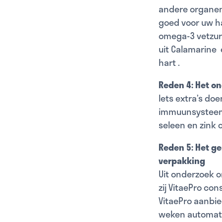
andere organen 
goed voor uw ha
omega-3 vetzure
uit Calamarine 
hart
.
Reden 4: Het 
Iets extra’s do
immuunsysteem 
seleen en zin
Reden 5: Het ge
verpakking
Uit onderzoek 
zij VitaePro co
VitaePro aanbie
weken automati