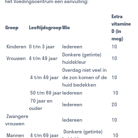
het Voedingscentrum een aanvulling:
Extra
vitamine
Groep
Leeftijdsgroep
Wie
D (in
mcg)
Kinderen
0 t/m 3 jaar
Iedereen
10
Donkere (getinte)
Vrouwen
4 t/m 49 jaar
10
huidskleur
Overdag niet veel in
4 t/m 49 jaar
de zon komen of de
10
huid bedekken
50 t/m 69 jaar
Iedereen
10
70 jaar en
Iedereen
20
ouder
Zwangere
Iedereen
10
vrouwen
Donkere (getinte)
Mannen
4 t/m 69 jaar
10