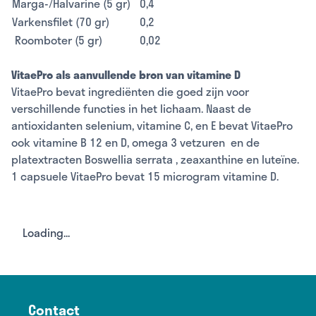
Marga-/Halvarine (5 gr)
0,4
Varkensfilet (70 gr)
0,2
Roomboter (5 gr)
0,02
VitaePro als aanvullende bron van vitamine D
VitaePro bevat ingrediënten die goed zijn voor
verschillende functies in het lichaam. Naast de
antioxidanten selenium, vitamine C, en E bevat VitaePro
ook vitamine B 12 en D,
omega 3 vetzuren
en de
platextracten
Boswellia serrata
, zeaxanthine en luteïne.
1 capsuele VitaePro bevat 15 microgram vitamine D.
Loading...
Contact